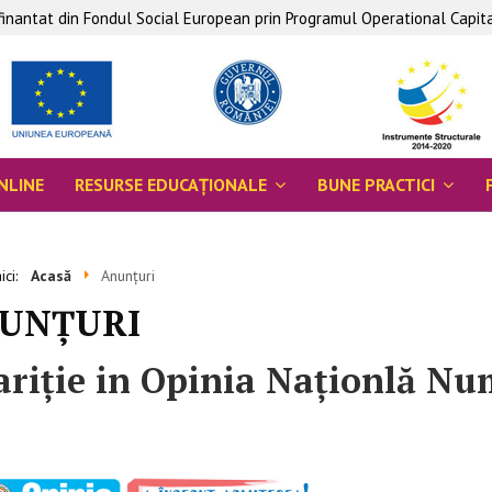
ofinantat din Fondul Social European prin Programul Operational Capi
NLINE
RESURSE EDUCAŢIONALE
BUNE PRACTICI
aici:
Acasă
Anunţuri
UNŢURI
riţie in Opinia Naţionlă Nu