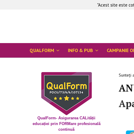
"Acest site este c
QUALFORM
INFO & PUB
CAMPANIE O
Sunteți 
AN
Apa
QualForm- Asigurarea CALității
educației prin FORMare profesională
continuă