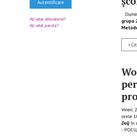
șco
Autentificare
Duminic
Aţi uitat utilizatorul?
grupa 
Aţi uitat parola?
Metode
Citește mai mult
Wor
per
pro
Vineri
orele 1
Dolj
în 
- POCU