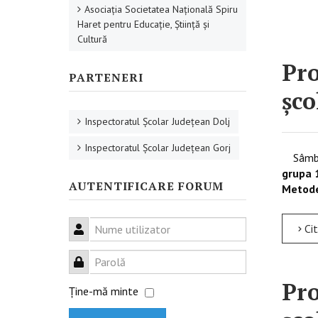
Asociaţia Societatea Naţională Spiru
Haret pentru Educaţie, Ştiinţă şi
Cultură
Pro
PARTENERI
șco
Inspectoratul Şcolar Judeţean Dolj
Inspectoratul Şcolar Judeţean Gorj
Sâmbătă
grupa 
AUTENTIFICARE FORUM
Metode
Citește mai mult
Nume utilizator
Parolă
Pro
Ţine-mă minte