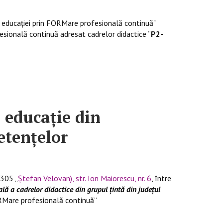
i educaţiei prin FORMare profesională continuă"
esională continuă adresat cadrelor didactice “
P2-
 educație din
etențelor
305 „
Ștefan Velovan), str. Ion Maiorescu, nr. 6
, între
ă a cadrelor didactice din grupul țintă din județul
FORMare profesională continuă”