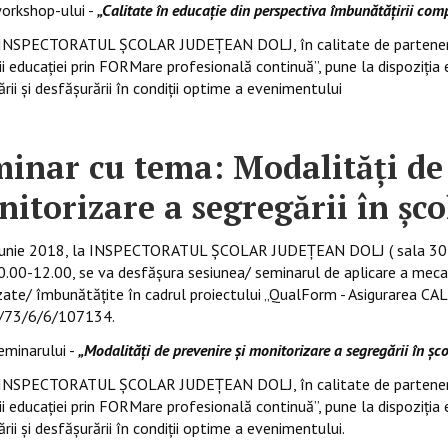
orkshop-ului -
„Calitate în educație din perspectiva îmbunătățirii com
TORATUL ȘCOLAR JUDEȚEAN DOLJ, în calitate de partener în ca
ii educaţiei prin FORMare profesională continuă”, pune la dispoziția e
ării și desfășurării în condiții optime a evenimentului
inar cu tema: Modalități de 
itorizare a segregării în șco
 iunie 2018, la INSPECTORATUL ȘCOLAR JUDEȚEAN DOLJ ( sala 305 „Șt
0.00-12.00, se va desfășura sesiunea/ seminarul de aplicare a mec
zate/ îmbunătățite în cadrul proiectului „QualForm - Asigurarea CAL
/73/6/6/107134.
minarului -
„Modalități de prevenire și monitorizare a segregării în șco
TORATUL ȘCOLAR JUDEȚEAN DOLJ, în calitate de partener în ca
ii educaţiei prin FORMare profesională continuă”, pune la dispoziția e
rii și desfășurării în condiții optime a evenimentului.