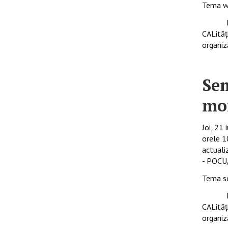
Tema w
INSPEC
CALităţ
organiz
Sem
mon
Joi, 21
orele 1
actuali
- POCU
Tema se
INSPEC
CALităţ
organiză