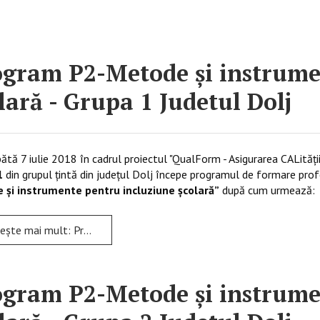
gram P2-Metode și instrume
lară - Grupa 1 Judetul Dolj
 7 iulie 2018 în cadrul proiectul "QualForm - Asigurarea CALităţii
1
din grupul țintă din județul Dolj începe programul de formare prof
 și instrumente pentru incluziune școlară”
după cum urmează
: Program P2-Metode și instrumente pentru incluziune școlară - Grupa 1 Judetul Dolj
gram P2-Metode și instrume