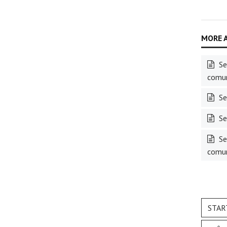
Sem
comun
Se
Ses
Sem
comun
STAR