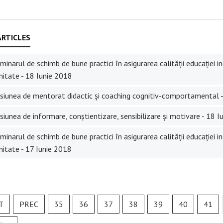
inarul de schimb de bune practici în asigurarea calității educației in
itate - 18 Iunie 2018
siunea de mentorat didactic și coaching cognitiv-comportamental 
iunea de informare, conștientizare, sensibilizare și motivare - 18 
inarul de schimb de bune practici în asigurarea calității educației in
itate - 17 Iunie 2018
T
PREC
35
36
37
38
39
40
41