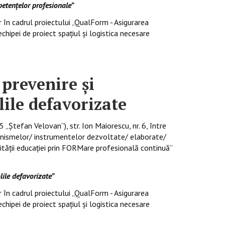
petențelor profesionale”
drul proiectului „QualForm - Asigurarea
chipei de proiect spațiul și logistica necesare
prevenire și
lile defavorizate
efan Velovan”), str. Ion Maiorescu, nr. 6, între
anismelor/ instrumentelor dezvoltate/ elaborate/
ităţii educaţiei prin FORMare profesională continuă”
lile defavorizate”
drul proiectului „QualForm - Asigurarea
chipei de proiect spațiul și logistica necesare