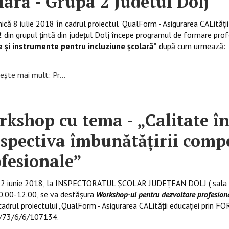
lară - Grupa 2 Judetul Dolj
ă 8 iulie 2018 în cadrul proiectul "QualForm - Asigurarea CALităţi
2
din grupul țintă din județul Dolj începe programul de formare prof
 și instrumente pentru incluziune școlară”
după cum urmează:
: Program P2-Metode și instrumente pentru incluziune școlară - Grupa 2 Judetul Dolj
kshop cu tema - „Calitate în
spectiva îmbunătățirii comp
fesionale”
, 22 iunie 2018, la INSPECTORATUL ȘCOLAR JUDEȚEAN DOLJ ( sala 
0.00-12.00, se va desfășura
Workshop-ul pentru dezvoltare profesional
cadrul proiectului „QualForm - Asigurarea CALităţii educaţiei prin 
/73/6/6/107134.