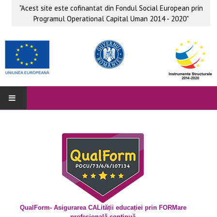
"Acest site este cofinantat din Fondul Social European prin
Programul Operational Capital Uman 2014 - 2020"
QUALFORM
Parteneri
Grup ţintă
Obiective
Beneficii
QualForm- Asigurarea CALității educației prin FORMare
profesională continuă