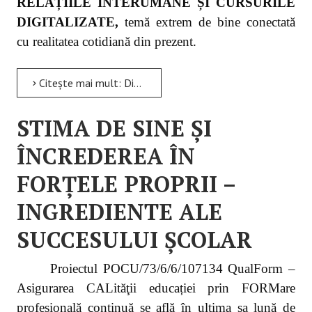
RELAȚIILE INTERUMANE ȘI CURSURILE
DIGITALIZATE,
temă extrem de bine conectată
cu realitatea cotidiană din prezent.
Citește mai mult: Digitalizarea învățământului – binefacere sau pericol?
STIMA DE SINE ȘI
ÎNCREDEREA ÎN
FORȚELE PROPRII –
INGREDIENTE ALE
SUCCESULUI ȘCOLAR
Proiectul POCU/73/6/6/107134 QualForm –
Asigurarea CALităţii educației prin FORMare
profesională continuă se află în ultima sa lună de