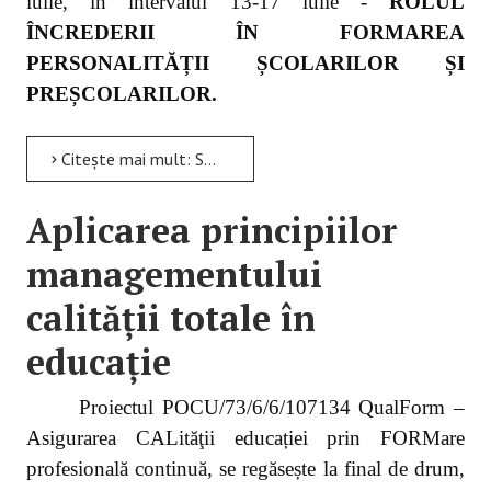
iulie,
în intervalul 13-17 iulie -
ROLUL
ÎNCREDERII ÎN FORMAREA
PERSONALITĂȚII ȘCOLARILOR ȘI
PREȘCOLARILOR.
Citește mai mult: STIMA DE SINE ȘI ÎNCREDEREA ÎN FORȚELE PROPRII – INGREDIENTE ALE SUCCESULUI ȘCOLAR
Aplicarea principiilor
managementului
calității totale în
educație
Proiectul POCU/73/6/6/107134 QualForm –
Asigurarea CALităţii educației prin FORMare
profesională continuă, se regăsește la final de drum,