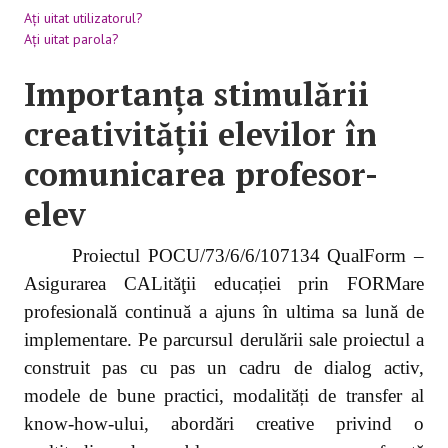
Aţi uitat utilizatorul?
Aţi uitat parola?
BLACKBOARD
Importanța stimulării
creativității elevilor în
comunicarea profesor-
elev
Proiectul POCU/73/6/6/107134 QualForm –
Asigurarea CALităţii educației prin FORMare
profesională continuă a ajuns în ultima sa lună de
implementare. Pe parcursul derulării sale proiectul a
construit pas cu pas un cadru de dialog activ,
modele de bune practici, modalități de transfer al
know-how-ului, abordări creative privind o