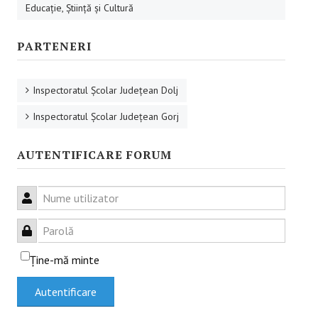
Educaţie, Ştiinţă şi Cultură
RESURSE EDUCAŢIONALE
PARTENERI
Educație incluzivă
Management instituțional
Inspectoratul Şcolar Judeţean Dolj
Inspectoratul Şcolar Judeţean Gorj
BUNE PRACTICI
AUTENTIFICARE FORUM
Educaţie incluzivă
Capacitate instituţională
Nume utilizator
FORUM
Parolă
Forum
Ţine-mă minte
Sesiuni online
Autentificare
CONTACT