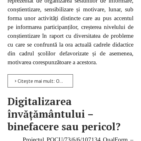
reprezentat de organizarea sesiunilor de informare,
conștientizare, sensibilizare și motivare, lunar, sub
forma unor activități distincte care au pus accentul
pe informarea participanților, creșterea nivelului de
conștientizare în raport cu diversitatea de probleme
cu care se confruntă la ora actuală cadrele didactice
din cadrul școlilor defavorizate și de asemenea,
motivarea corespunzătoare a acestora.
Citește mai mult: Oportunitatea utilizării învățării prin joc în cazul elevilor din cadrul școlilor defavorizate
Digitalizarea
învățământului –
binefacere sau pericol?
Proiectul POCU/73/6/6/107134 QualForm –