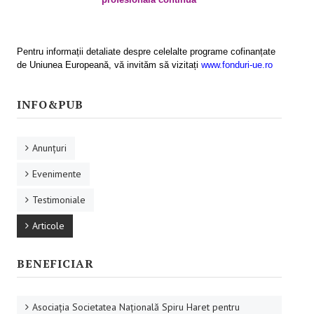
Activităţile proiectului
Programe de formare
Pentru informații detaliate despre celelalte programe cofinanțate
de Uniunea Europeană, vă invităm să vizitați
www.fonduri-ue.ro
Rezultatele proiectului
INFO & PUB
INFO&PUB
Anunţuri
Anunţuri
Evenimente
Evenimente
Testimoniale
Testimoniale
Articole
Articole
Prezentări .ppt
BENEFICIAR
Afişe
CAMPANIE ONLINE
Asociaţia Societatea Naţională Spiru Haret pentru