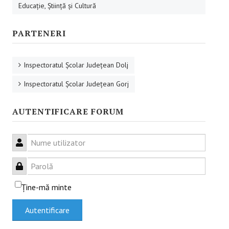
Educaţie, Ştiinţă şi Cultură
RESURSE EDUCAŢIONALE
PARTENERI
Educație incluzivă
Management instituțional
Inspectoratul Şcolar Judeţean Dolj
Inspectoratul Şcolar Judeţean Gorj
BUNE PRACTICI
AUTENTIFICARE FORUM
Educaţie incluzivă
Capacitate instituţională
Nume utilizator
FORUM
Parolă
Forum
Ţine-mă minte
Sesiuni online
Autentificare
CONTACT