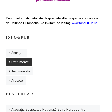
Activităţile proiectului
Programe de formare
Pentru informații detaliate despre celelalte programe cofinanțate
de Uniunea Europeană, vă invităm să vizitați
www.fonduri-ue.ro
Rezultatele proiectului
INFO & PUB
INFO&PUB
Anunţuri
Anunţuri
Evenimente
Evenimente
Testimoniale
Testimoniale
Articole
Articole
Prezentări .ppt
BENEFICIAR
Afişe
CAMPANIE ONLINE
Asociaţia Societatea Naţională Spiru Haret pentru