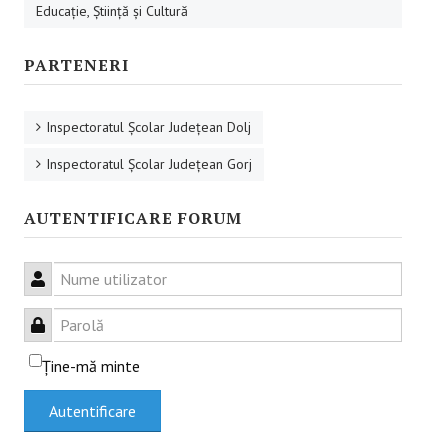
Educaţie, Ştiinţă şi Cultură
RESURSE EDUCAŢIONALE
PARTENERI
Educație incluzivă
Management instituțional
Inspectoratul Şcolar Judeţean Dolj
Inspectoratul Şcolar Judeţean Gorj
BUNE PRACTICI
AUTENTIFICARE FORUM
Educaţie incluzivă
Capacitate instituţională
Nume utilizator
FORUM
Parolă
Forum
Ţine-mă minte
Sesiuni online
Autentificare
CONTACT