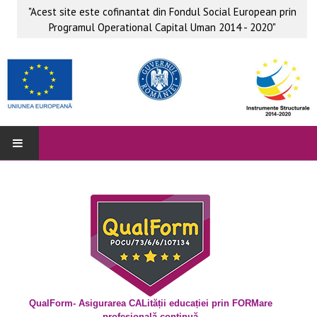
"Acest site este cofinantat din Fondul Social European prin
Programul Operational Capital Uman 2014 - 2020"
QUALFORM
Parteneri
Grup ţintă
Obiective
Beneficii
QualForm- Asigurarea CALității educației prin FORMare
profesională continuă