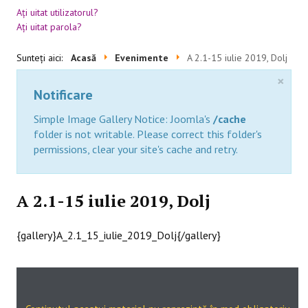
Aţi uitat utilizatorul?
Aţi uitat parola?
BLACKBOARD
Sunteți aici:
Acasă
Evenimente
A 2.1-15 iulie 2019, Dolj
×
Notificare
Simple Image Gallery Notice: Joomla's
/cache
folder is not writable. Please correct this folder's
permissions, clear your site's cache and retry.
A 2.1-15 iulie 2019, Dolj
{gallery}A_2.1_15_iulie_2019_Dolj{/gallery}