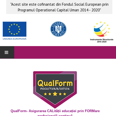
"Acest site este cofinantat din Fondul Social European prin
Programul Operational Capital Uman 2014 - 2020"
QUALFORM
Parteneri
Grup ţintă
Obiective
Beneficii
QualForm- Asigurarea CALității educației prin FORMare
profesională continuă