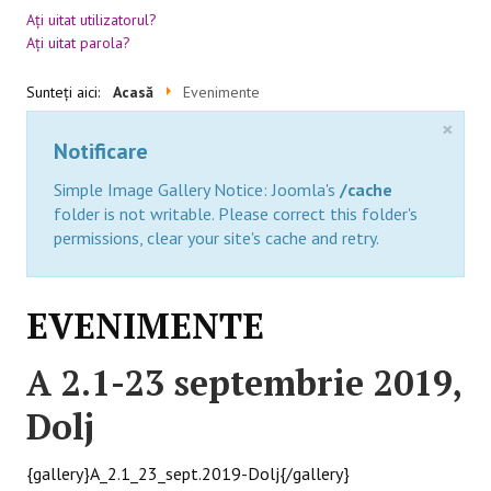
Aţi uitat utilizatorul?
Aţi uitat parola?
BLACKBOARD
Sunteți aici:
Acasă
Evenimente
×
Notificare
Simple Image Gallery Notice: Joomla's
/cache
folder is not writable. Please correct this folder's
permissions, clear your site's cache and retry.
EVENIMENTE
A 2.1-23 septembrie 2019,
Dolj
{gallery}A_2.1_23_sept.2019-Dolj{/gallery}