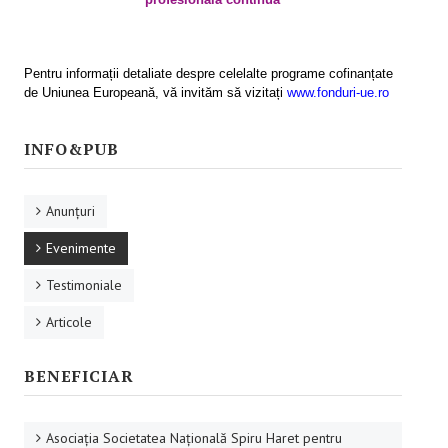
Activităţile proiectului
Programe de formare
Pentru informații detaliate despre celelalte programe cofinanțate
de Uniunea Europeană, vă invităm să vizitați
www.fonduri-ue.ro
Rezultatele proiectului
INFO & PUB
INFO&PUB
Anunţuri
Anunţuri
Evenimente
Evenimente
Testimoniale
Testimoniale
Articole
Articole
Prezentări .ppt
BENEFICIAR
Afişe
CAMPANIE ONLINE
Asociaţia Societatea Naţională Spiru Haret pentru