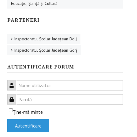
Educaţie, Ştiinţă şi Cultură
RESURSE EDUCAŢIONALE
PARTENERI
Educație incluzivă
Management instituțional
Inspectoratul Şcolar Judeţean Dolj
Inspectoratul Şcolar Judeţean Gorj
BUNE PRACTICI
AUTENTIFICARE FORUM
Educaţie incluzivă
Capacitate instituţională
Nume utilizator
FORUM
Parolă
Forum
Ţine-mă minte
Sesiuni online
Autentificare
CONTACT