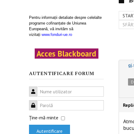
STAR
Pentru informații detaliate despre celelalte
programe cofinanțate de Uniunea
SFÂR
Europeană, vă invităm să
vizitați
www.fonduri-ue.ro
Acces Blackboard
gj
AUTENTIFICARE FORUM
D
Nume utilizator
Repl
Parolă
Ţine-mă minte
Atmo
bucu
Autentificare