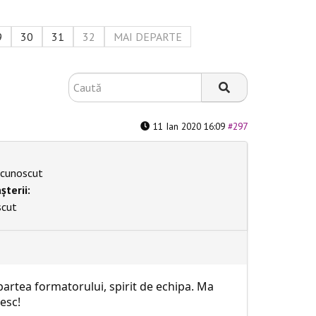
9
30
31
32
MAI DEPARTE
11 Ian 2020 16:09
#297
cunoscut
șterii:
scut
partea formatorului, spirit de echipa. Ma
esc!