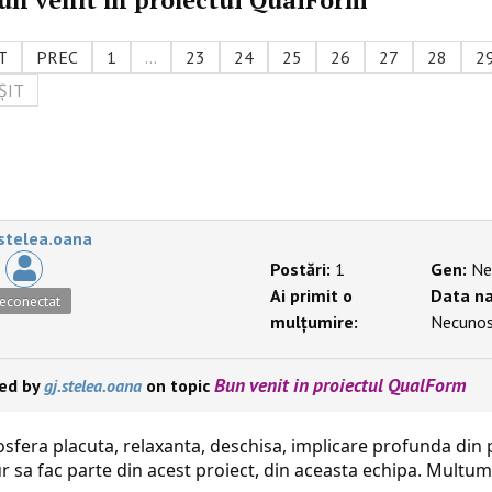
T
PREC
1
...
23
24
25
26
27
28
2
ȘIT
.stelea.oana
Postări:
1
Gen:
Ne
Ai primit o
Data na
econectat
mulțumire:
Necuno
Bun venit in proiectul QualForm
ied by
gj.stelea.oana
on topic
sfera placuta, relaxanta, deschisa, implicare profunda din 
r sa fac parte din acest proiect, din aceasta echipa. Multum