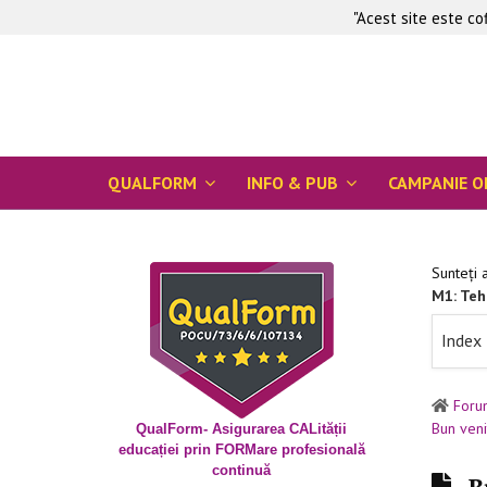
"Acest site este c
QUALFORM
INFO & PUB
CAMPANIE O
Sunteți 
M1: Tehn
Index
Foru
Bun veni
QualForm- Asigurarea CALității
educației prin FORMare profesională
continuă
B