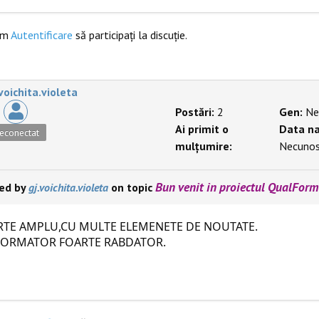
ăm
Autentificare
să participaţi la discuţie.
.voichita.violeta
Postări:
2
Gen:
Ne
Ai primit o
Data na
econectat
mulțumire:
Necuno
Bun venit in proiectul QualForm
ied by
gj.voichita.violeta
on topic
RTE AMPLU,CU MULTE ELEMENETE DE NOUTATE.
FORMATOR FOARTE RABDATOR.