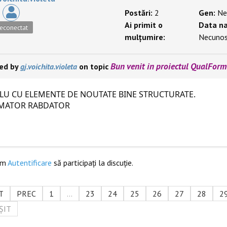
Postări:
2
Gen:
Ne
Ai primit o
Data na
econectat
mulțumire:
Necuno
Bun venit in proiectul QualForm
ied by
gj.voichita.violeta
on topic
LU CU ELEMENTE DE NOUTATE BINE STRUCTURATE.
MATOR RABDATOR
ăm
Autentificare
să participaţi la discuţie.
T
PREC
1
...
23
24
25
26
27
28
2
ȘIT