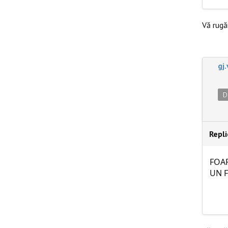
Vă rug
gj
D
Repl
FOA
UN 