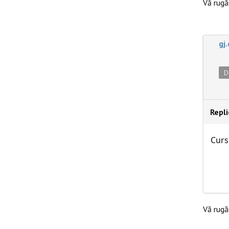
Vă rug
gj
D
Repl
Curs
Vă rug