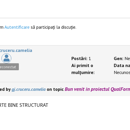
ăm
Autentificare
să participaţi la discuţie.
.cruceru.camelia
Postări:
1
Gen:
Ne
Ai primit o
Data na
econectat
mulțumire:
Necuno
Bun venit in proiectul QualFor
ied by
gj.cruceru.camelia
on topic
RTE BINE STRUCTURAT