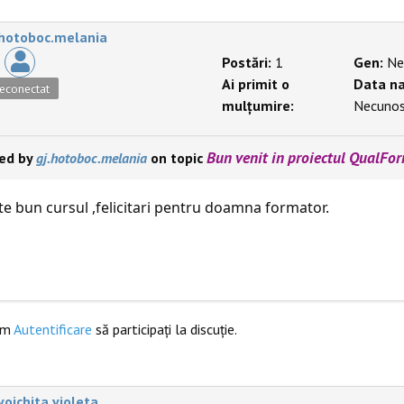
.hotoboc.melania
Postări:
1
Gen:
Ne
Ai primit o
Data na
econectat
mulțumire:
Necuno
Bun venit in proiectul QualFo
ied by
gj.hotoboc.melania
on topic
te bun cursul ,felicitari pentru doamna formator.
ăm
Autentificare
să participaţi la discuţie.
.voichita.violeta