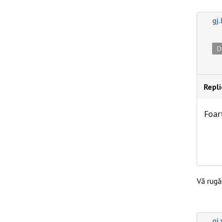
gj
D
Repl
Foar
Vă rug
gj