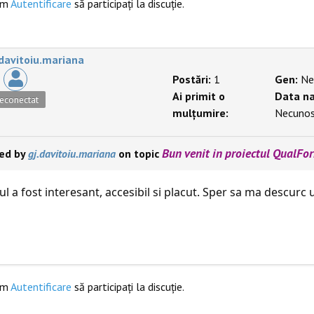
ăm
Autentificare
să participaţi la discuţie.
.davitoiu.mariana
Postări:
1
Gen:
Ne
Ai primit o
Data na
econectat
mulțumire:
Necuno
Bun venit in proiectul QualFo
ied by
gj.davitoiu.mariana
on topic
ul a fost interesant, accesibil si placut. Sper sa ma descur
ăm
Autentificare
să participaţi la discuţie.