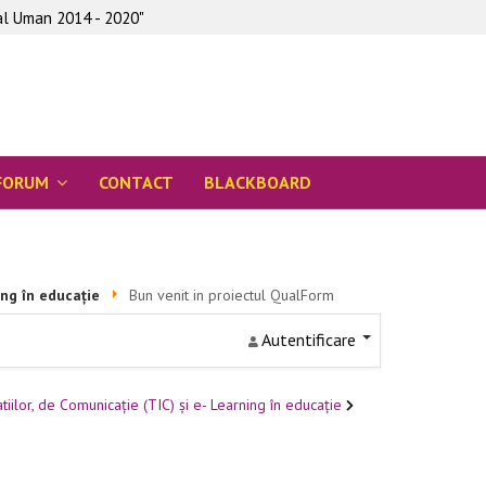
tal Uman 2014 - 2020"
FORUM
CONTACT
BLACKBOARD
ing în educație
Bun venit in proiectul QualForm
Autentificare
iilor, de Comunicație (TIC) și e- Learning în educație