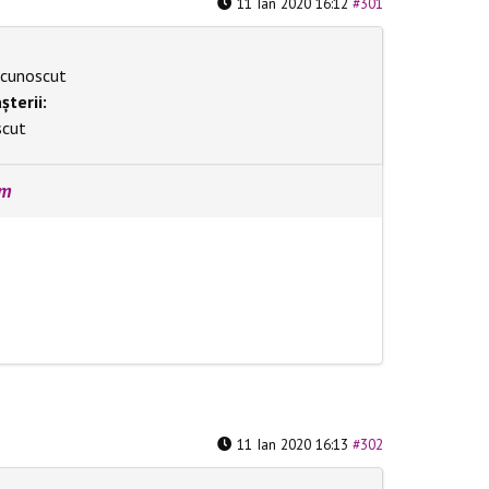
11 Ian 2020 16:12
#301
cunoscut
șterii:
scut
rm
11 Ian 2020 16:13
#302