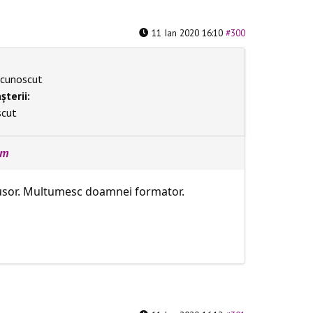
11 Ian 2020 16:10
#300
cunoscut
șterii:
scut
rm
c usor. Multumesc doamnei formator.