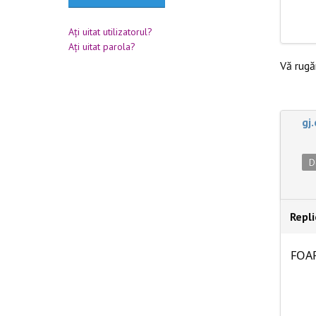
Aţi uitat utilizatorul?
Aţi uitat parola?
Vă rug
gj
D
Repl
FOA