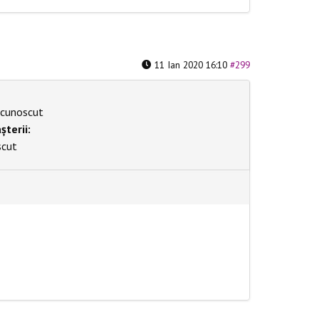
11 Ian 2020 16:10
#299
cunoscut
șterii:
scut