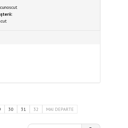
cunoscut
șterii:
scut
9
30
31
32
MAI DEPARTE