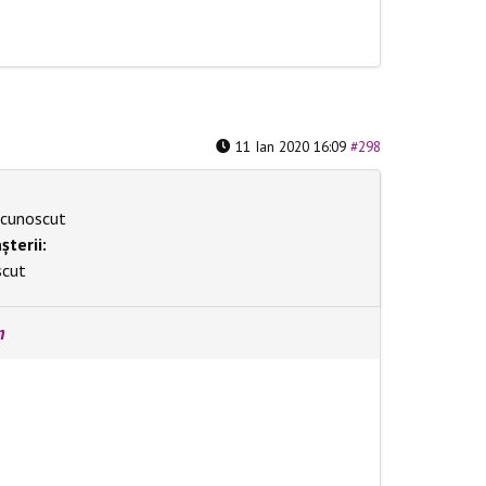
11 Ian 2020 16:09
#298
cunoscut
șterii:
scut
m