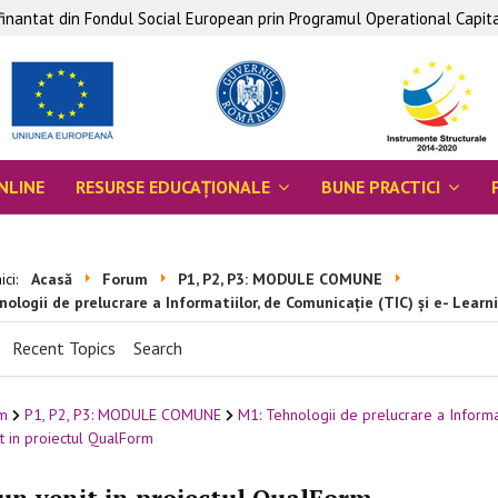
ofinantat din Fondul Social European prin Programul Operational Capi
NLINE
RESURSE EDUCAŢIONALE
BUNE PRACTICI
aici:
Acasă
Forum
P1, P2, P3: MODULE COMUNE
ologii de prelucrare a Informatiilor, de Comunicație (TIC) și e- Learn
Recent Topics
Search
m
P1, P2, P3: MODULE COMUNE
M1: Tehnologii de prelucrare a Informat
t in proiectul QualForm
un venit in proiectul QualForm