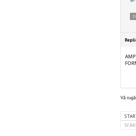
D
Repl
AMP
FOR
Vă rug
STAR
SFÂR