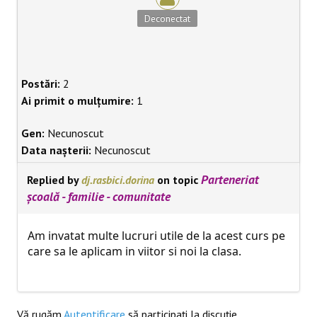
Deconectat
Postări:
2
Ai primit o mulțumire:
1
Gen:
Necunoscut
Data nașterii:
Necunoscut
Parteneriat
Replied by
dj.rasbici.dorina
on topic
școală - familie - comunitate
Am invatat multe lucruri utile de la acest curs pe
care sa le aplicam in viitor si noi la clasa.
Vă rugăm
Autentificare
să participaţi la discuţie.