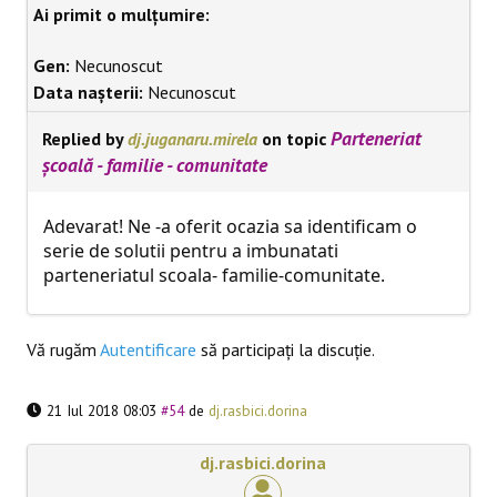
Ai primit o mulțumire:
Gen:
Necunoscut
Data nașterii:
Necunoscut
Parteneriat
Replied by
dj.juganaru.mirela
on topic
școală - familie - comunitate
Adevarat! Ne -a oferit ocazia sa identificam o
serie de solutii pentru a imbunatati
parteneriatul scoala- familie-comunitate.
Vă rugăm
Autentificare
să participaţi la discuţie.
21 Iul 2018 08:03
#54
de
dj.rasbici.dorina
dj.rasbici.dorina