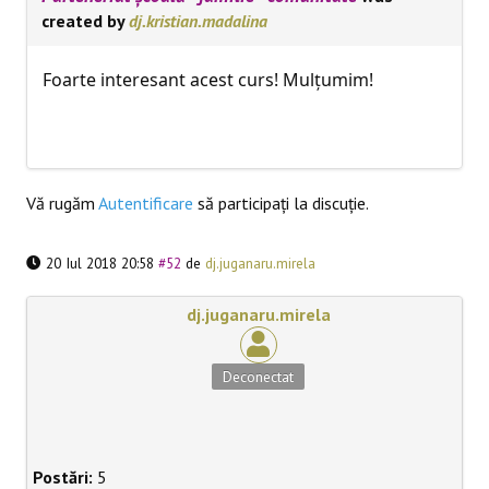
created by
dj.kristian.madalina
Foarte interesant acest curs! Mulțumim!
Vă rugăm
Autentificare
să participaţi la discuţie.
20 Iul 2018 20:58
#52
de
dj.juganaru.mirela
dj.juganaru.mirela
Deconectat
Postări:
5