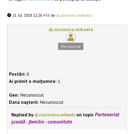
21 Iul 2018 11:26
#56
de
dj.ciocionica.mihaela
dj.ciocionica.mihaela
Deconectat
Postări:
6
Ai primit o mulțumire:
1
Gen:
Necunoscut
Data nașterii:
Necunoscut
Parteneriat
Replied by
dj.ciocionica.mihaela
on topic
școală - familie - comunitate