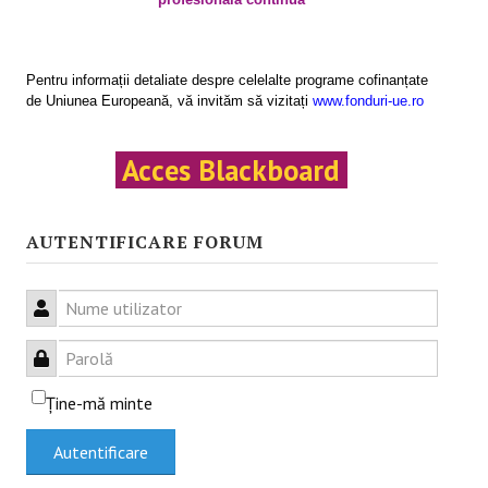
Activităţile proiectului
Programe de formare
Pentru informații detaliate despre celelalte programe cofinanțate
de Uniunea Europeană, vă invităm să vizitați
www.fonduri-ue.ro
Rezultatele proiectului
INFO & PUB
Acces Blackboard
Anunţuri
AUTENTIFICARE FORUM
Evenimente
Testimoniale
Nume utilizator
Articole
Parolă
Prezentări .ppt
Ţine-mă minte
Afişe
Autentificare
CAMPANIE ONLINE