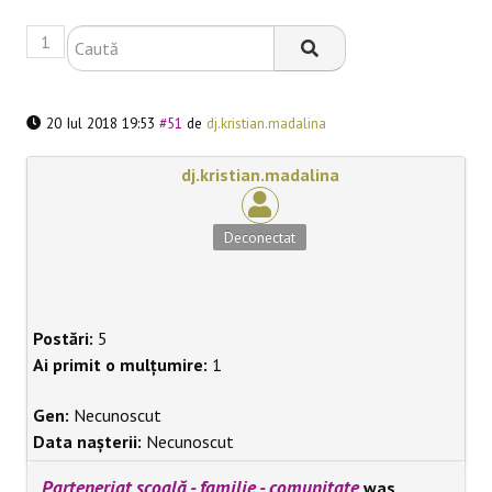
1
BLACKBOARD
20 Iul 2018 19:53
#51
de
dj.kristian.madalina
dj.kristian.madalina
Deconectat
Postări:
5
Ai primit o mulțumire:
1
Gen:
Necunoscut
Data nașterii:
Necunoscut
Parteneriat școală - familie - comunitate
was