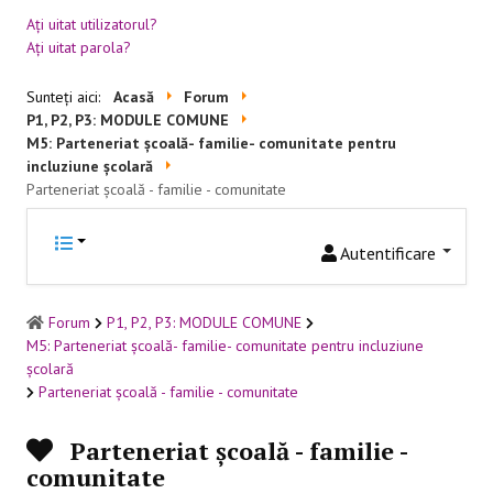
Aţi uitat utilizatorul?
RESURSE EDUCAŢIONALE
Aţi uitat parola?
Educație incluzivă
Sunteți aici:
Acasă
Forum
P1, P2, P3: MODULE COMUNE
Management instituțional
M5: Parteneriat școală- familie- comunitate pentru
incluziune școlară
BUNE PRACTICI
Parteneriat școală - familie - comunitate
Educaţie incluzivă
Autentificare
Capacitate instituţională
Forum
P1, P2, P3: MODULE COMUNE
FORUM
M5: Parteneriat școală- familie- comunitate pentru incluziune
școlară
Forum
Parteneriat școală - familie - comunitate
Sesiuni online
Parteneriat școală - familie -
comunitate
CONTACT