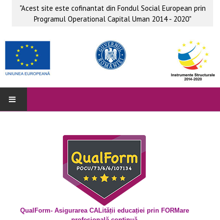
"Acest site este cofinantat din Fondul Social European prin
Programul Operational Capital Uman 2014 - 2020"
QUALFORM
Parteneri
Grup ţintă
Obiective
Beneficii
QualForm- Asigurarea CALității educației prin FORMare
profesională continuă