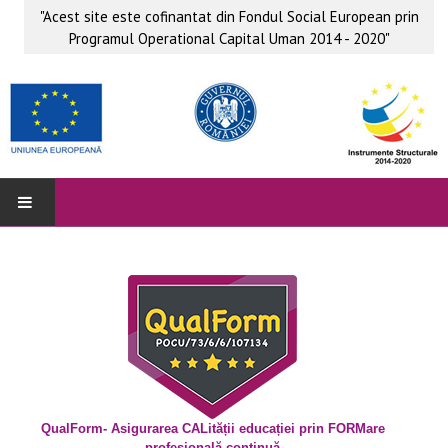
"Acest site este cofinantat din Fondul Social European prin
Programul Operational Capital Uman 2014 - 2020"
QUALFORM
Parteneri
Grup ţintă
Obiective
Beneficii
QualForm- Asigurarea CALității educației prin FORMare
profesională continuă