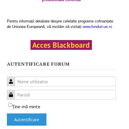
Activităţile proiectului
Programe de formare
Pentru informații detaliate despre celelalte programe cofinanțate
de Uniunea Europeană, vă invităm să vizitați
www.fonduri-ue.ro
Rezultatele proiectului
INFO & PUB
Acces Blackboard
Anunţuri
AUTENTIFICARE FORUM
Evenimente
Testimoniale
Nume utilizator
Articole
Parolă
Prezentări .ppt
Ţine-mă minte
Afişe
Autentificare
CAMPANIE ONLINE