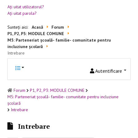
Aţi uitat utilizatorul?
RESURSE EDUCAŢIONALE
Aţi uitat parola?
Educație incluzivă
Sunteți aici:
Acasă
Forum
P1, P2, P3: MODULE COMUNE
Management instituțional
M5: Parteneriat școală- familie- comunitate pentru
incluziune școlară
BUNE PRACTICI
Intrebare
Educaţie incluzivă
Autentificare
Capacitate instituţională
Forum
P1, P2, P3: MODULE COMUNE
FORUM
M5: Parteneriat școală- familie- comunitate pentru incluziune
școlară
Forum
Intrebare
Sesiuni online
Intrebare
CONTACT