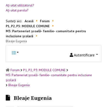
Aţi uitat utilizatorul?
RESURSE EDUCAŢIONALE
Aţi uitat parola?
Educație incluzivă
Sunteți aici:
Acasă
Forum
P1, P2, P3: MODULE COMUNE
Management instituțional
M5: Parteneriat școală- familie- comunitate pentru
incluziune școlară
BUNE PRACTICI
Bleaje Eugenia
Educaţie incluzivă
Autentificare
Capacitate instituţională
Forum
P1, P2, P3: MODULE COMUNE
FORUM
M5: Parteneriat școală- familie- comunitate pentru incluziune
școlară
Forum
Bleaje Eugenia
Sesiuni online
Bleaje Eugenia
CONTACT