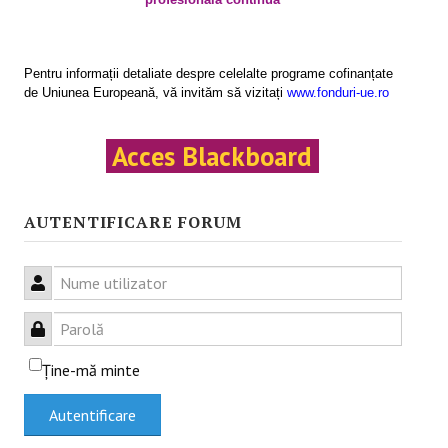
Activităţile proiectului
Programe de formare
Pentru informații detaliate despre celelalte programe cofinanțate
de Uniunea Europeană, vă invităm să vizitați
www.fonduri-ue.ro
Rezultatele proiectului
INFO & PUB
Acces Blackboard
Anunţuri
AUTENTIFICARE FORUM
Evenimente
Testimoniale
Nume utilizator
Articole
Parolă
Prezentări .ppt
Ţine-mă minte
Afişe
Autentificare
CAMPANIE ONLINE