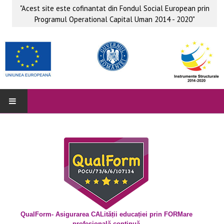
"Acest site este cofinantat din Fondul Social European prin
Programul Operational Capital Uman 2014 - 2020"
QUALFORM
Parteneri
Grup ţintă
Obiective
Beneficii
QualForm- Asigurarea CALității educației prin FORMare
profesională continuă