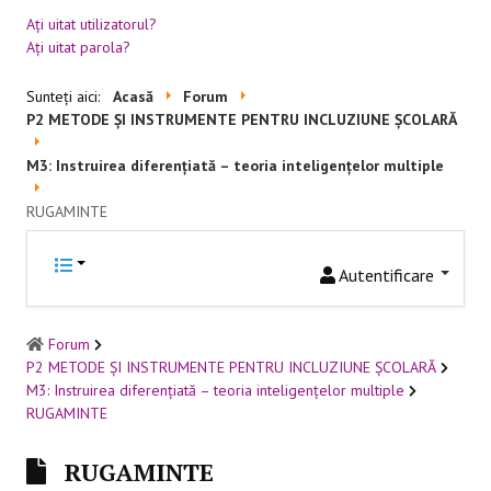
Aţi uitat utilizatorul?
RESURSE EDUCAŢIONALE
Aţi uitat parola?
Educație incluzivă
Sunteți aici:
Acasă
Forum
P2 METODE ȘI INSTRUMENTE PENTRU INCLUZIUNE ȘCOLARĂ
Management instituțional
M3: Instruirea diferenţiată – teoria inteligenţelor multiple
BUNE PRACTICI
RUGAMINTE
Educaţie incluzivă
Autentificare
Capacitate instituţională
FORUM
Forum
P2 METODE ȘI INSTRUMENTE PENTRU INCLUZIUNE ȘCOLARĂ
Forum
M3: Instruirea diferenţiată – teoria inteligenţelor multiple
RUGAMINTE
Sesiuni online
RUGAMINTE
CONTACT