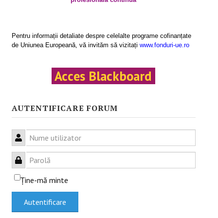
Activităţile proiectului
Programe de formare
Pentru informații detaliate despre celelalte programe cofinanțate
de Uniunea Europeană, vă invităm să vizitați
www.fonduri-ue.ro
Rezultatele proiectului
INFO & PUB
Acces Blackboard
Anunţuri
AUTENTIFICARE FORUM
Evenimente
Testimoniale
Nume utilizator
Articole
Parolă
Prezentări .ppt
Ţine-mă minte
Afişe
Autentificare
CAMPANIE ONLINE