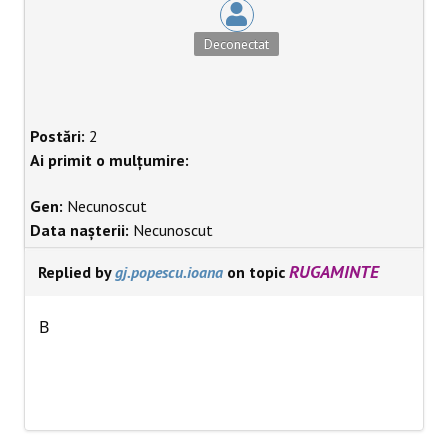
Deconectat
Postări:
2
Ai primit o mulțumire:
Gen:
Necunoscut
Data nașterii:
Necunoscut
RUGAMINTE
Replied by
gj.popescu.ioana
on topic
B