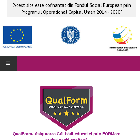
"Acest site este cofinantat din Fondul Social European prin
Programul Operational Capital Uman 2014 - 2020"
QUALFORM
Parteneri
Grup ţintă
Obiective
Beneficii
QualForm- Asigurarea CALității educației prin FORMare
profesională continuă