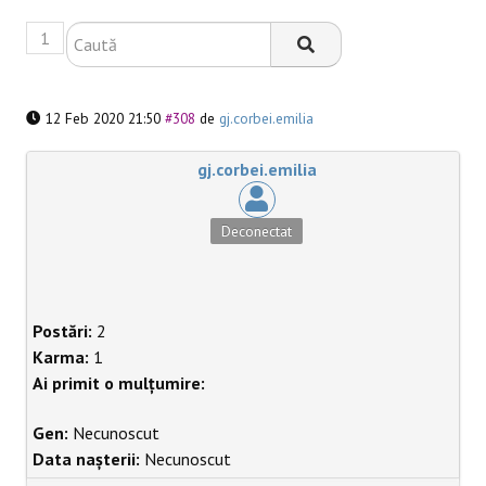
1
BLACKBOARD
12 Feb 2020 21:50
#308
de
gj.corbei.emilia
gj.corbei.emilia
Deconectat
Postări:
2
Karma:
1
Ai primit o mulțumire:
Gen:
Necunoscut
Data nașterii:
Necunoscut