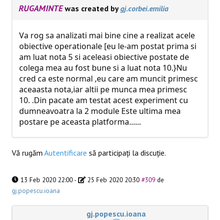
RUGAMINTE
was created by
gj.corbei.emilia
Va rog sa analizati mai bine cine a realizat acele
obiective operationale [eu le-am postat prima si
am luat nota 5 si aceleasi obiective postate de
colega mea au fost bune si a luat nota 10.}Nu
cred ca este normal ,eu care am muncit primesc
aceaasta nota,iar altii pe munca mea primesc
10. .Din pacate am testat acest experiment cu
dumneavoatra la 2 module Este ultima mea
postare pe aceasta platforma......
Vă rugăm
Autentificare
să participaţi la discuţie.
13 Feb 2020 22:00
-
25 Feb 2020 20:30
#309
de
gj.popescu.ioana
gj.popescu.ioana