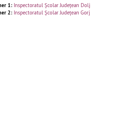
ner 1:
Inspectoratul Şcolar Judeţean Dolj
ner 2:
Inspectoratul
Ş
colar Jude
ţ
ean Gorj