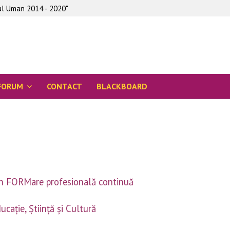
tal Uman 2014 - 2020"
FORUM
CONTACT
BLACKBOARD
rin FORMare profesională continuă
caţie, Ştiinţă şi Cultură