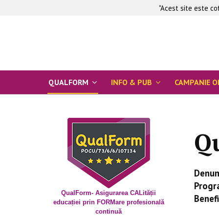
"Acest site este c
QUALFORM
INFO & PUB
CAMPANIE O
Q
Denum
Progr
QualForm- Asigurarea CALității
Benefi
educației prin FORMare profesională
continuă