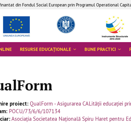
ofinantat din Fondul Social European prin Programul Operational Capi
NLINE
RESURSE EDUCAŢIONALE
BUNE PRACTICI
ualForm
ire proiect:
QualForm - Asigurarea CALității educației p
am:
POCU/73/6/6/107134
ciar:
Asociaţia Societatea Naţională Spiru Haret pentru Edu