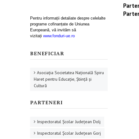
Parte
Parte
Pentru informații detaliate despre celelalte
programe cofinanțate de Uniunea
Europeană, vă invităm să
vizitați
www.fonduri-ue.ro
BENEFICIAR
Asociaţia Societatea Naţională Spiru
Haret pentru Educaţie, Ştiinţă şi
Cultură
PARTENERI
Inspectoratul Şcolar Judeţean Dolj
Inspectoratul Şcolar Judeţean Gorj