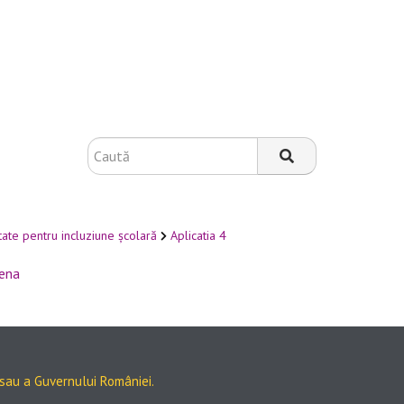
tate pentru incluziune școlară
Aplicatia 4
ena
 sau a Guvernului României.