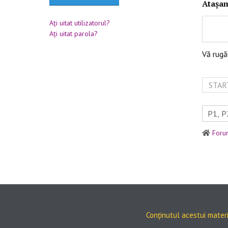
Atașa
Aţi uitat utilizatorul?
Aţi uitat parola?
Vă rug
STAR
Foru
Conținutul acestui materi