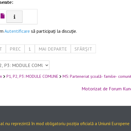
mente:
ăm
Autentificare
să participaţi la discuţie.
T
PREC
1
MAI DEPARTE
SFÂRȘIT
m
P1, P2, P3: MODULE COMUNE
M5: Parteneriat școală- familie- comuni
Motorizat de
Forum Kun
al nu reprezintă în mod obligatoriu poziția oficială a Uniunii Europene