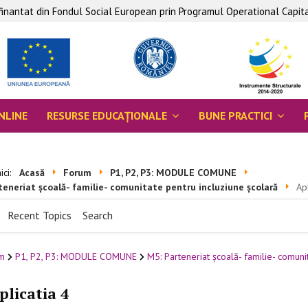
ofinantat din Fondul Social European prin Programul Operational Capi
NLINE
RESURSE EDUCAŢIONALE
BUNE PRACTICI
aici:
Acasă
Forum
P1, P2, P3: MODULE COMUNE
teneriat școală- familie- comunitate pentru incluziune școlară
Apl
Recent Topics
Search
m
P1, P2, P3: MODULE COMUNE
M5: Parteneriat școală- familie- comuni
licatia 4