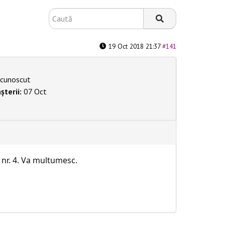
19 Oct 2018 21:37
#141
cunoscut
șterii:
07 Oct
 nr. 4. Va multumesc.