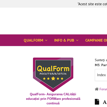
"Acest site este c
QUALFORM
INFO & PUB
CAMPANIE O
Sunteți 
M5: Par
Index
Foru
QualForm- Asigurarea CALității
educației prin FORMare profesională
Ap
continuă