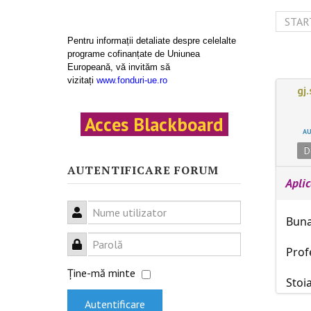
STAR
Pentru informații detaliate despre celelalte
programe cofinanțate de Uniunea
Europeană, vă invităm să
vizitați
www.fonduri-ue.ro
gj
Acces Blackboard
A
D
AUTENTIFICARE FORUM
Aplic
Nume utilizator
Buna
Parolă
Prof
Ţine-mă minte
Stoi
Autentificare