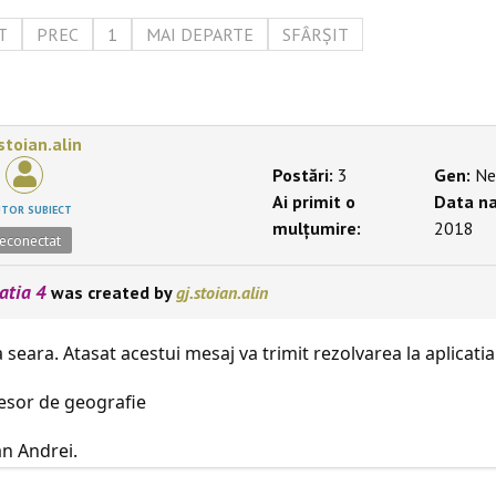
T
PREC
1
MAI DEPARTE
SFÂRȘIT
.stoian.alin
Postări:
3
Gen:
Ne
Ai primit o
Data na
UTOR SUBIECT
mulțumire:
2018
econectat
atia 4
was created by
gj.stoian.alin
 seara. Atasat acestui mesaj va trimit rezolvarea la aplicatia
esor de geografie
an Andrei.