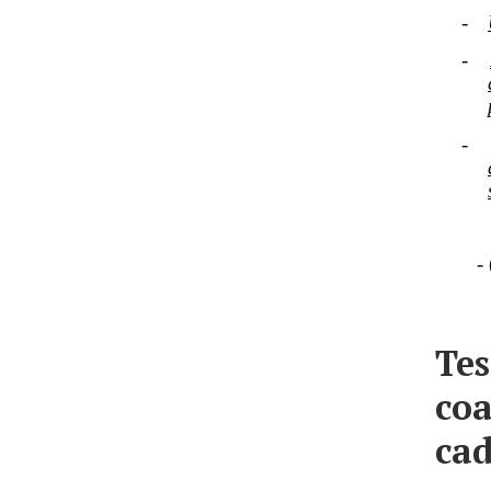
-
-
-
-
Tes
coa
cad