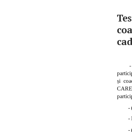
Tes
coa
cad
-
partic
și co
CARE 
partici
-
-
-