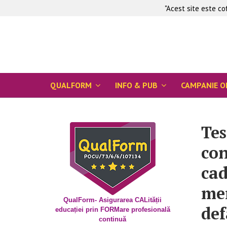
"Acest site este c
QUALFORM
INFO & PUB
CAMPANIE O
Tes
con
cad
men
QualForm- Asigurarea CALității
def
educației prin FORMare profesională
continuă