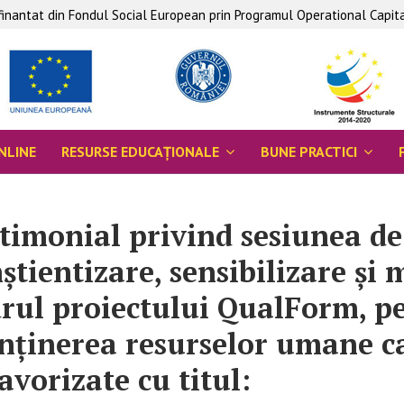
ofinantat din Fondul Social European prin Programul Operational Capi
NLINE
RESURSE EDUCAŢIONALE
BUNE PRACTICI
timonial privind sesiunea de
știentizare, sensibilizare și
rul proiectului QualForm, pe
ținerea resurselor umane cal
avorizate cu titul: