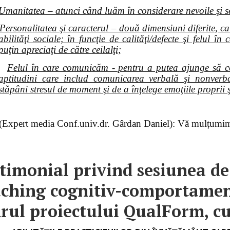
Umanitatea – atunci când luăm în considerare nevoile şi se
Personalitatea şi caracterul – două dimensiuni diferite, c
abilităţi sociale; în funcţie de calităţi/defecte şi felul
puţin apreciaţi de către ceilalţi;
Felul în care comunicăm - pentru a putea ajunge să c
aptitudini care includ comunicarea verbală şi nonverb
stăpâni stresul de moment şi de a înţelege emoţiile proprii
 (Expert media Conf.univ.dr. Gârdan Daniel): Vă mulțumim
timonial privind sesiunea de
ching cognitiv-comportament
rul proiectului QualForm, cu 