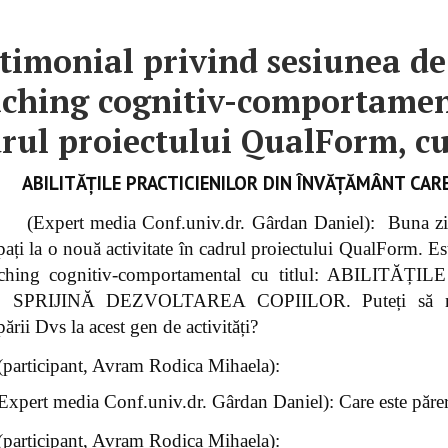
timonial privind sesiunea de
ching cognitiv-comportament
rul proiectului QualForm, cu 
ABILITĂȚILE PRACTICIENILOR DIN ÎNVĂȚĂMÂNT CAR
(Expert media Conf.univ.dr. Gârdan Daniel): Buna ziu
ipați la o nouă activitate în cadrul proiectului QualForm. E
aching cognitiv-comportamental cu titlul: ABIL
SPRIJINĂ DEZVOLTAREA COPIILOR. Puteți să ne pre
pării Dvs la acest gen de activități?
(participant, Avram Rodica Mihaela):
Expert media Conf.univ.dr. Gârdan Daniel): Care este părer
(participant, Avram Rodica Mihaela):