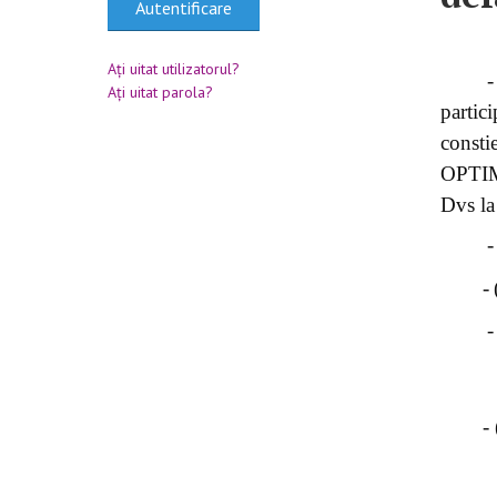
Autentificare
Aţi uitat utilizatorul?
-
Aţi uitat parola?
partic
const
OPTIMI
Dvs la 
-
-
-
-