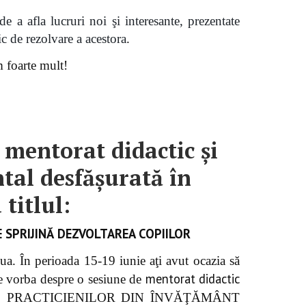
e a afla lucruri noi şi interesante, prezentate
ic de rezolvare a acestora
.
 foarte mult!
 mentorat didactic şi
al desfăşurată în
titlul:
E SPRIJINĂ DEZVOLTAREA COPIILOR
a. În perioada 15-19 iunie aţi avut ocazia să
mentorat didactic
ste vorba despre o sesiune de
ŢILE PRACTICIENILOR DIN ÎNVĂŢĂMÂNT