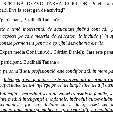
SPRIJINĂ DEZVOLTAREA COPIILOR. Puteti sa ne pre
parii Dvs la acest gen de activităţi?
(participant, Budihală Tatiana):
ste o temă interesantă, de actualitate ţinând cont că, pro
te aspecte pe care meseria de educator le include şi în spe
ţioneze permanent pentru a sprijini dezvoltarea elevilor.
Expert media Conf.univ.dr. Gârdan Daniel): Care este părer
(participant, Budihală Tatiana):
a personală sau profesională este condiţionată, în mare pa
Inteligenţa emoţională – este reprezentată în primul r
capacitatea de a-l înţelege pe cel de lângă tine, de a fi aten
Educaţia – reprezintă setul de valori transmis în familie, ş
intermediul inteligenţei emoţionale, individul autoevaluându
schimbările pe care trebuie să le facă; acest set 
comportamentului şi implicit asupra celorlalţi şi a modului