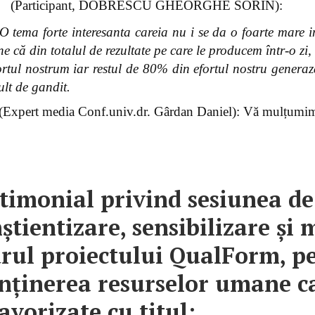
(Participant, DOBRESCU GHEORGHE SORIN):
O tema forte interesanta careia nu i se da o foarte mare 
e că din totalul de rezultate pe care le producem într-o z
ortul nostrum iar restul de 80% din efortul nostru genera
lt de gandit.
 (Expert media Conf.univ.dr. Gârdan Daniel): Vă mulțumim
timonial privind sesiunea de
știentizare, sensibilizare și
rul proiectului QualForm, pe
ținerea resurselor umane cal
avorizate cu titul: