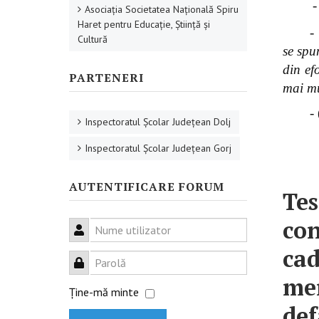
-
Asociaţia Societatea Naţională Spiru
Haret pentru Educaţie, Ştiinţă şi
-
Cultură
se s
pun
din ef
PARTENERI
mai mu
-
Inspectoratul Şcolar Judeţean Dolj
Inspectoratul Şcolar Judeţean Gorj
AUTENTIFICARE FORUM
Tes
con
Nume utilizator
cad
Parolă
men
Ţine-mă minte
def