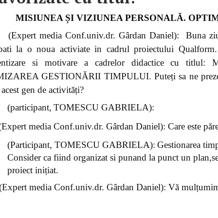
MISIUNEA ȘI VIZIUNEA PERSONALĂ. OPTI
(Expert media Conf.univ.dr. Gârdan Daniel): Buna ziua
ipati la o noua activiate in cadrul proiectului Qualfor
ientizare si motivare a cadrelor didactice cu t
ZAREA GESTIONĂRII TIMPULUI. Puteți sa ne prezentați 
acest gen de activități?
(participant,
TOMESCU GABRIELA):
(Expert media Conf.univ.dr. Gârdan Daniel): Care este păre
(Participant, TOMESCU GABRIELA):
Gestionarea timp
Consider ca fiind organizat si punand la punct un plan,se
proiect inițiat.
 (Expert media Conf.univ.dr. Gârdan Daniel): Vă mulțumim