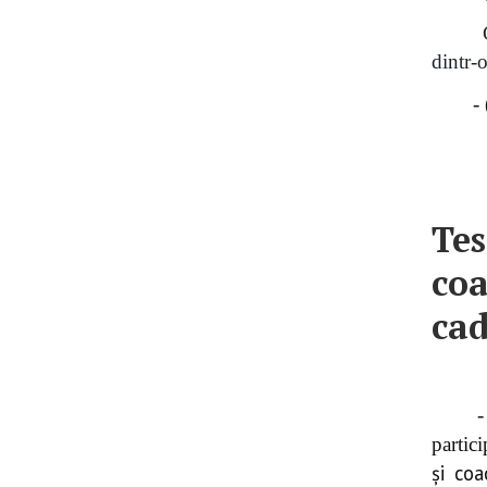
dintr-
-
Tes
coa
cad
-
partic
şi co