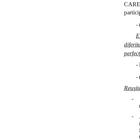
CARE 
partici
-
E
diferi
perfec
-
-
Reuşit
-
-