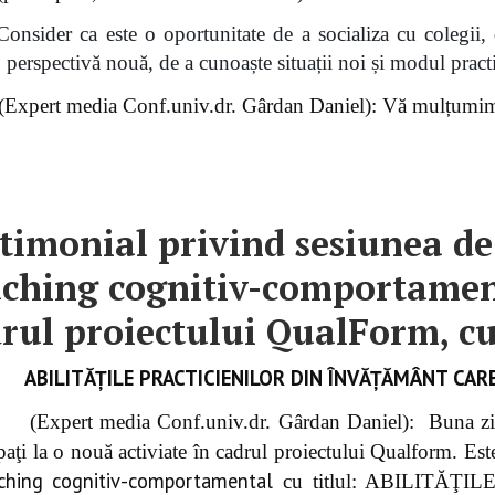
Consider ca este o oportunitate de a socializa cu colegii, d
o perspectivă nouă, de a cunoaște situații noi și modul pract
 (Expert media Conf.univ.dr. Gârdan Daniel): Vă mulțumim
timonial privind sesiunea de
ching cognitiv-comportament
rul proiectului QualForm, cu 
ABILITĂŢILE PRACTICIENILOR DIN ÎNVĂŢĂMÂNT CAR
(Expert media Conf.univ.dr. Gârdan Daniel): Buna ziu
ipaţi la o nouă activiate în cadrul proiectului Qualform. E
aching cognitiv-comportamental
cu titlul: ABILITĂ