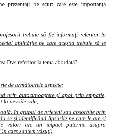
zentaţi pe scurt care este importanţa
fesorii trebuie să fie informaţi referitor la
cial abilităţile pe care aceştia trebuie să le
ea Dvs referitor la tema abordată?
rte de următoarele aspecte:
ând prin autocunoaştere şi apoi prin empatie,
t la nevoile sale;
coală, în grupul de prieteni sau absorbite prin
-se şi identificând lipsurile pe care le are şi
de valori are un impact puternic asupra
 în care suntem văzuţi;