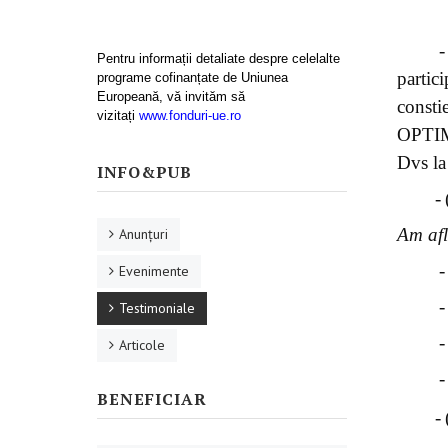
-
Pentru informații detaliate despre celelalte
partic
programe cofinanțate de Uniunea
Europeană, vă invităm să
const
vizitați
www.fonduri-ue.ro
OPTIMI
Dvs la 
INFO&PUB
-
Am afl
Anunţuri
-
Evenimente
-
Testimoniale
-
Articole
-
BENEFICIAR
-