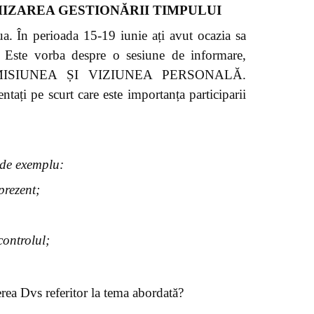
MIZAREA GESTIONĂRII TIMPULUI
. În perioada 15-19 iunie ați avut ocazia sa
m. Este vorba despre o sesiune de informare,
itlul: MISIUNEA ȘI VIZIUNEA PERSONALĂ.
pe scurt care este importanța participarii
 de exemplu
:
prezent;
controlul;
rea Dvs referitor la tema abordată?