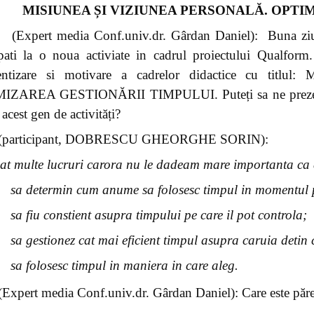
MISIUNEA ȘI VIZIUNEA PERSONALĂ. OPTI
(Expert media Conf.univ.dr. Gârdan Daniel): Buna ziua
ipati la o noua activiate in cadrul proiectului Qualfor
ientizare si motivare a cadrelor didactice cu t
ZAREA GESTIONĂRII TIMPULUI. Puteți sa ne prezentați 
acest gen de activități?
(participant, DOBRESCU GHEORGHE SORIN):
at multe lucruri carora nu le dadeam mare importanta ca
sa determin cum anume sa folosesc timpul in momentul 
sa fiu constient asupra timpului pe care il pot controla;
sa gestionez cat mai eficient timpul asupra caruia detin 
sa folosesc timpul in maniera in care aleg.
(Expert media Conf.univ.dr. Gârdan Daniel): Care este păre