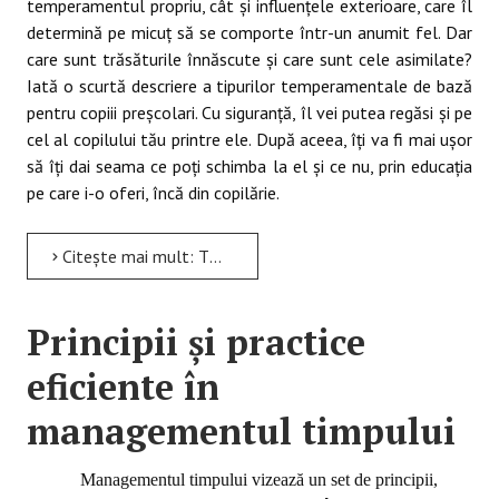
temperamentul propriu, cât şi influenţele exterioare, care îl
determină pe micuţ să se comporte într-un anumit fel. Dar
care sunt trăsăturile înnăscute şi care sunt cele asimilate?
Iată o scurtă descriere a tipurilor temperamentale de bază
pentru copiii preşcolari. Cu siguranţă, îl vei putea regăsi şi pe
cel al copilului tău printre ele. După aceea, îţi va fi mai uşor
să îţi dai seama ce poţi schimba la el şi ce nu, prin educaţia
pe care i-o oferi, încă din copilărie.
Citește mai mult: TEMPERAMENTUL SCOLARILOR-INFLUENTE ASUPRA INVATARII
Principii și practice
eficiente în
managementul timpului
Managementul timpului vizează un set de principii,