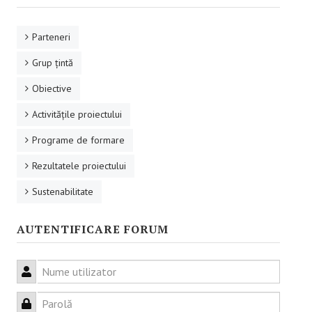
RESURSE EDUCAŢIONALE
Parteneri
Educație incluzivă
Grup ţintă
Management instituțional
Obiective
Activităţile proiectului
BUNE PRACTICI
Programe de formare
Educaţie incluzivă
Rezultatele proiectului
Capacitate instituţională
Sustenabilitate
FORUM
AUTENTIFICARE FORUM
Forum
Nume utilizator
Sesiuni online
Parolă
CONTACT