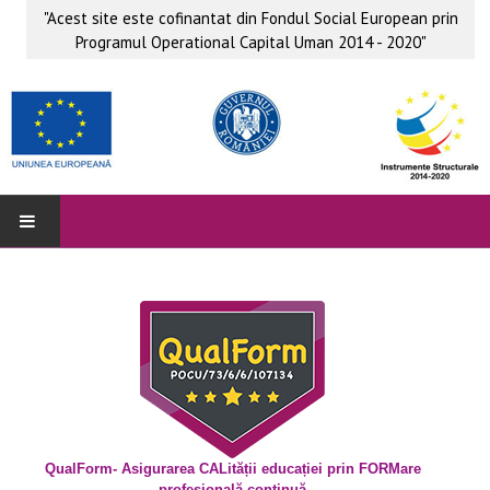
"Acest site este cofinantat din Fondul Social European prin
Programul Operational Capital Uman 2014 - 2020"
QUALFORM
Parteneri
Grup ţintă
Obiective
Beneficii
QualForm- Asigurarea CALității educației prin FORMare
profesională continuă