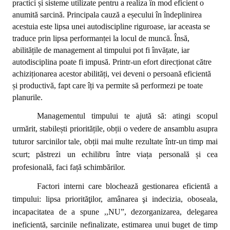
practici și sisteme utilizate pentru a realiza în mod eficient o
anumită sarcină. Principala cauză a eșecului în îndeplinirea
acestuia este lipsa unei autodiscipline riguroase, iar aceasta se
traduce prin lipsa performanței la locul de muncă. Însă,
abilitățile de management al timpului pot fi învățate, iar
autodisciplina poate fi impusă. Printr-un efort direcționat către
achiziționarea acestor abilități, vei deveni o persoană eficientă
și productivă, fapt care îți va permite să performezi pe toate
planurile.
Managementul timpului te ajută să: atingi scopul
urmărit, stabilești prioritățile, obții o vedere de ansamblu asupra
tuturor sarcinilor tale, obții mai multe rezultate într-un timp mai
scurt; păstrezi un echilibru între viața personală și cea
profesională, faci față schimbărilor.
Factori interni care blochează gestionarea eficientă a
timpului: lipsa priorităţilor, amânarea şi indecizia, oboseala,
incapacitatea de a spune ,,NU”, dezorganizarea, delegarea
ineficientă, sarcinile nefinalizate, estimarea unui buget de timp