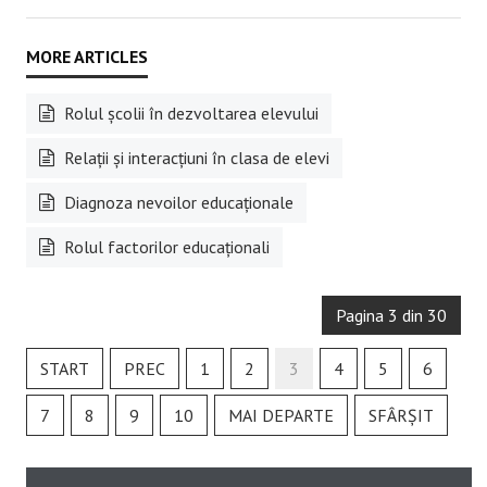
Rolul şcolii în dezvoltarea elevului
Relații și interacțiuni în clasa de elevi
Diagnoza nevoilor educaționale
Rolul factorilor educaționali
Pagina 3 din 30
START
PREC
1
2
3
4
5
6
7
8
9
10
MAI DEPARTE
SFÂRȘIT