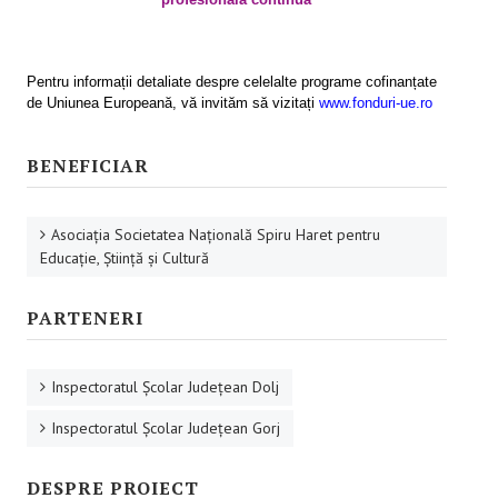
Activităţile proiectului
Programe de formare
Pentru informații detaliate despre celelalte programe cofinanțate
de Uniunea Europeană, vă invităm să vizitați
www.fonduri-ue.ro
Rezultatele proiectului
INFO & PUB
BENEFICIAR
Anunţuri
Asociaţia Societatea Naţională Spiru Haret pentru
Evenimente
Educaţie, Ştiinţă şi Cultură
Testimoniale
PARTENERI
Articole
Inspectoratul Şcolar Judeţean Dolj
Prezentări .ppt
Inspectoratul Şcolar Judeţean Gorj
Afişe
CAMPANIE ONLINE
DESPRE PROIECT