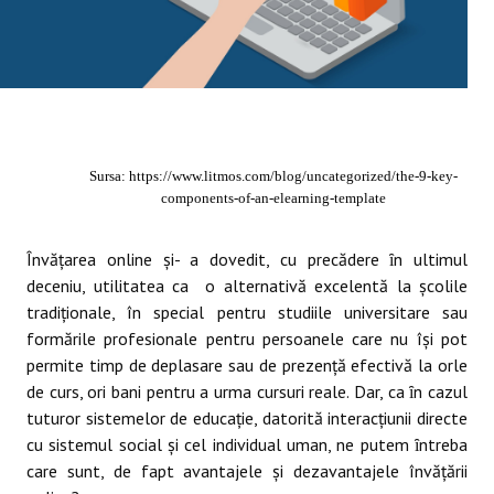
Sursa: https://www.litmos.com/blog/uncategorized/the-9-key-
components-of-an-elearning-template
Învățarea online şi- a dovedit, cu precădere ȋn ultimul
deceniu, utilitatea ca o alternativă excelentă la şcolile
tradiționale, în special pentru studiile universitare sau
formările profesionale pentru persoanele care nu își pot
permite timp de deplasare sau de prezenţă efectivă la orle
de curs, ori bani pentru a urma cursuri reale. Dar, ca ȋn cazul
tuturor sistemelor de educaţie, datorită interacţiunii directe
cu sistemul social şi cel individual uman, ne putem ȋntreba
care sunt, de fapt avantajele și dezavantajele învățării